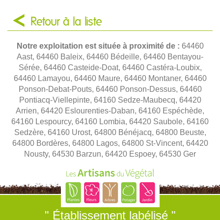
Retour à la liste
Notre exploitation est située à proximité de :
64460
Aast, 64460 Baleix, 64460 Bédeille, 64460 Bentayou-
Sérée, 64460 Casteide-Doat, 64460 Castéra-Loubix,
64460 Lamayou, 64460 Maure, 64460 Montaner, 64460
Ponson-Debat-Pouts, 64460 Ponson-Dessus, 64460
Pontiacq-Viellepinte, 64160 Sedze-Maubecq, 64420
Arrien, 64420 Eslourenties-Daban, 64160 Espéchède,
64160 Lespourcy, 64160 Lombia, 64420 Saubole, 64160
Sedzère, 64160 Urost, 64800 Bénéjacq, 64800 Beuste,
64800 Bordères, 64800 Lagos, 64800 St-Vincent, 64420
Nousty, 64530 Barzun, 64420 Espoey, 64530 Ger
" Établissement labélisé "