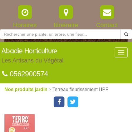
Horaires
Itinéraire
Contact
Abadie
Horticulture
Toggl
navig
Les Artisans du Végétal
0562900574
Nos produits jardin
> Terreau fleurissement HPF