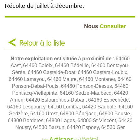
Récolte de juillet à décembre.
Nous
Consulter
Retour à la liste
Notre exploitation est située à proximité de :
64460
Aast, 64460 Baleix, 64460 Bédeille, 64460 Bentayou-
Sérée, 64460 Casteide-Doat, 64460 Castéra-Loubix,
64460 Lamayou, 64460 Maure, 64460 Montaner, 64460
Ponson-Debat-Pouts, 64460 Ponson-Dessus, 64460
Pontiacq-Viellepinte, 64160 Sedze-Maubecq, 64420
Arrien, 64420 Eslourenties-Daban, 64160 Espéchède,
64160 Lespourcy, 64160 Lombia, 64420 Saubole, 64160
Sedzère, 64160 Urost, 64800 Bénéjacq, 64800 Beuste,
64800 Bordères, 64800 Lagos, 64800 St-Vincent, 64420
Nousty, 64530 Barzun, 64420 Espoey, 64530 Ger