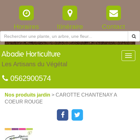
Horaires
Itinéraire
Contact
Abadie
Horticulture
Toggl
navig
Les Artisans du Végétal
0562900574
Nos produits jardin
> CAROTTE CHANTENAY A
COEUR ROUGE