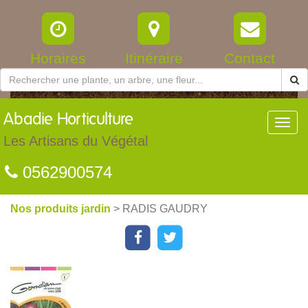
Horaires
Itinéraire
Contact
Abadie
Horticulture
Toggl
navig
Les Artisans du Végétal
0562900574
Nos produits jardin
> RADIS GAUDRY