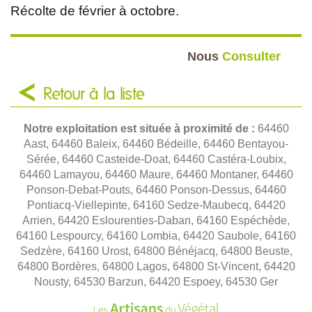
Récolte de février à octobre.
Nous
Consulter
Retour à la liste
Notre exploitation est située à proximité de :
64460
Aast, 64460 Baleix, 64460 Bédeille, 64460 Bentayou-
Sérée, 64460 Casteide-Doat, 64460 Castéra-Loubix,
64460 Lamayou, 64460 Maure, 64460 Montaner, 64460
Ponson-Debat-Pouts, 64460 Ponson-Dessus, 64460
Pontiacq-Viellepinte, 64160 Sedze-Maubecq, 64420
Arrien, 64420 Eslourenties-Daban, 64160 Espéchède,
64160 Lespourcy, 64160 Lombia, 64420 Saubole, 64160
Sedzère, 64160 Urost, 64800 Bénéjacq, 64800 Beuste,
64800 Bordères, 64800 Lagos, 64800 St-Vincent, 64420
Nousty, 64530 Barzun, 64420 Espoey, 64530 Ger