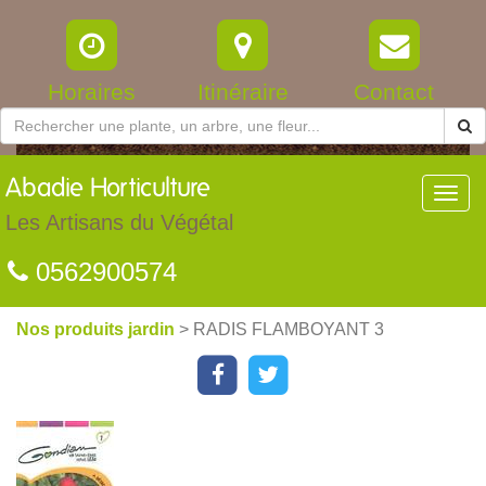
Horaires
Itinéraire
Contact
Abadie
Horticulture
Toggl
navig
Les Artisans du Végétal
0562900574
Nos produits jardin
> RADIS FLAMBOYANT 3