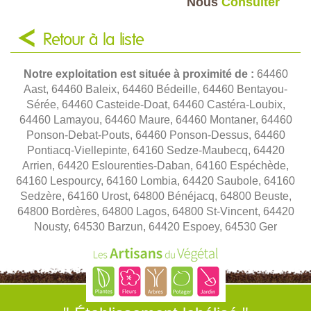
Nous
Consulter
Retour à la liste
Notre exploitation est située à proximité de :
64460
Aast, 64460 Baleix, 64460 Bédeille, 64460 Bentayou-
Sérée, 64460 Casteide-Doat, 64460 Castéra-Loubix,
64460 Lamayou, 64460 Maure, 64460 Montaner, 64460
Ponson-Debat-Pouts, 64460 Ponson-Dessus, 64460
Pontiacq-Viellepinte, 64160 Sedze-Maubecq, 64420
Arrien, 64420 Eslourenties-Daban, 64160 Espéchède,
64160 Lespourcy, 64160 Lombia, 64420 Saubole, 64160
Sedzère, 64160 Urost, 64800 Bénéjacq, 64800 Beuste,
64800 Bordères, 64800 Lagos, 64800 St-Vincent, 64420
Nousty, 64530 Barzun, 64420 Espoey, 64530 Ger