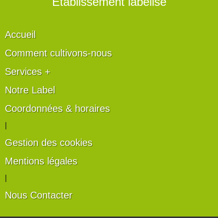
" Établissement labélisé "
Accueil
Comment cultivons-nous
Services +
Notre Label
Coordonnées & horaires
|
Gestion des cookies
Mentions légales
|
Nous Contacter