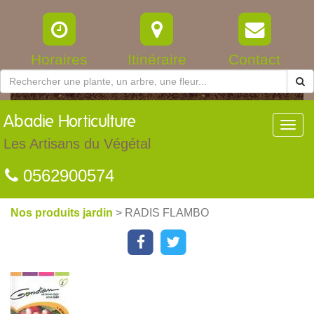
Horaires
Itinéraire
Contact
Abadie
Horticulture
Toggl
navig
Les Artisans du Végétal
0562900574
Nos produits jardin
> RADIS FLAMBO