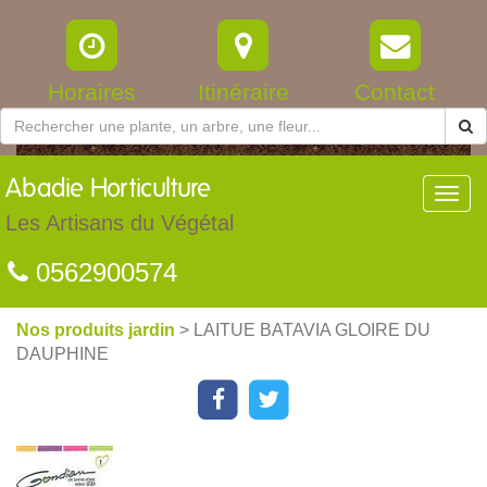
Horaires
Itinéraire
Contact
Abadie
Horticulture
Toggl
navig
Les Artisans du Végétal
0562900574
Nos produits jardin
> LAITUE BATAVIA GLOIRE DU
DAUPHINE