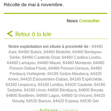
Récolte de mai à novembre.
Nous
Consulter
Retour à la liste
Notre exploitation est située à proximité de :
64460
Aast, 64460 Baleix, 64460 Bédeille, 64460 Bentayou-
Sérée, 64460 Casteide-Doat, 64460 Castéra-Loubix,
64460 Lamayou, 64460 Maure, 64460 Montaner, 64460
Ponson-Debat-Pouts, 64460 Ponson-Dessus, 64460
Pontiacq-Viellepinte, 64160 Sedze-Maubecq, 64420
Arrien, 64420 Eslourenties-Daban, 64160 Espéchède,
64160 Lespourcy, 64160 Lombia, 64420 Saubole, 64160
Sedzère, 64160 Urost, 64800 Bénéjacq, 64800 Beuste,
64800 Bordères, 64800 Lagos, 64800 St-Vincent, 64420
Nousty, 64530 Barzun, 64420 Espoey, 64530 Ger