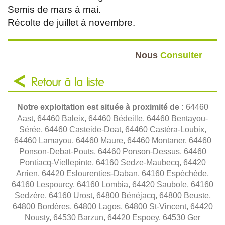
Semis de mars à mai.
Récolte de juillet à novembre.
Nous
Consulter
Retour à la liste
Notre exploitation est située à proximité de :
64460
Aast, 64460 Baleix, 64460 Bédeille, 64460 Bentayou-
Sérée, 64460 Casteide-Doat, 64460 Castéra-Loubix,
64460 Lamayou, 64460 Maure, 64460 Montaner, 64460
Ponson-Debat-Pouts, 64460 Ponson-Dessus, 64460
Pontiacq-Viellepinte, 64160 Sedze-Maubecq, 64420
Arrien, 64420 Eslourenties-Daban, 64160 Espéchède,
64160 Lespourcy, 64160 Lombia, 64420 Saubole, 64160
Sedzère, 64160 Urost, 64800 Bénéjacq, 64800 Beuste,
64800 Bordères, 64800 Lagos, 64800 St-Vincent, 64420
Nousty, 64530 Barzun, 64420 Espoey, 64530 Ger