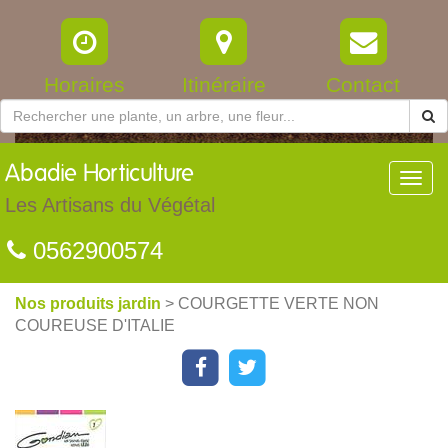
Horaires
Itinéraire
Contact
Abadie
Horticulture
Toggl
navig
Les Artisans du Végétal
0562900574
Nos produits jardin
> COURGETTE VERTE NON
COUREUSE D'ITALIE