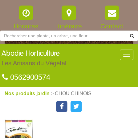
Horaires
Itinéraire
Contact
Abadie
Horticulture
Toggl
navig
Les Artisans du Végétal
0562900574
Nos produits jardin
> CHOU CHINOIS