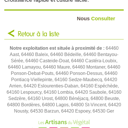
Nous
Consulter
Retour à la liste
Notre exploitation est située à proximité de :
64460
Aast, 64460 Baleix, 64460 Bédeille, 64460 Bentayou-
Sérée, 64460 Casteide-Doat, 64460 Castéra-Loubix,
64460 Lamayou, 64460 Maure, 64460 Montaner, 64460
Ponson-Debat-Pouts, 64460 Ponson-Dessus, 64460
Pontiacq-Viellepinte, 64160 Sedze-Maubecq, 64420
Arrien, 64420 Eslourenties-Daban, 64160 Espéchède,
64160 Lespourcy, 64160 Lombia, 64420 Saubole, 64160
Sedzère, 64160 Urost, 64800 Bénéjacq, 64800 Beuste,
64800 Bordères, 64800 Lagos, 64800 St-Vincent, 64420
Nousty, 64530 Barzun, 64420 Espoey, 64530 Ger