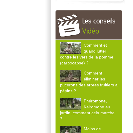
Les conseils
Vidéo
Comment et
quand lutter
contre les vers de la pomme
(carpocapse) ?
Comment
éliminer les
pucerons des arbres fruitiers à
pépins ?
Phéromone,
Kairomone au
jardin, comment cela marche
?
Moins de