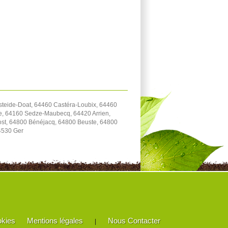
steide-Doat, 64460 Castéra-Loubix, 64460
e, 64160 Sedze-Maubecq, 64420 Arrien,
st, 64800 Bénéjacq, 64800 Beuste, 64800
4530 Ger
okies
Mentions légales
Nous Contacter
|