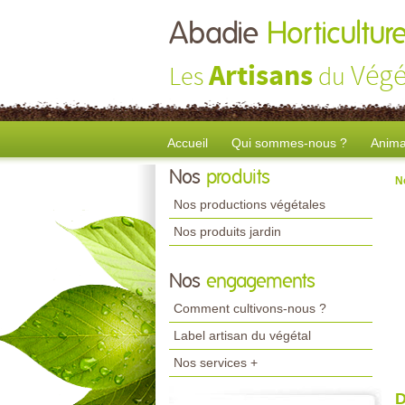
Abadie
Horticultur
Artisans
Végé
Les
du
Accueil
Qui sommes-nous ?
Anima
Nos
produits
N
Nos productions végétales
Nos produits jardin
Nos
engagements
Comment cultivons-nous ?
Label artisan du végétal
Nos services +
D