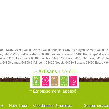
 de :
64460 Aast, 64460 Baleix, 64460 Bédeille, 64460 Bentayou-Sérée, 64460 Ca
, 64460 Ponson-Debat-Pouts, 64460 Ponson-Dessus, 64460 Pontiacq-Viellepint
ède, 64160 Lespourcy, 64160 Lombia, 64420 Saubole, 64160 Sedzère, 64160 Uro
s, 64800 Lagos, 64800 St-Vincent, 64420 Nousty, 64530 Barzun, 64420 Espoey, 6
" Établissement labélisé "
s +
Notre Label
Coordonnées & horaires
Gestion des co
|