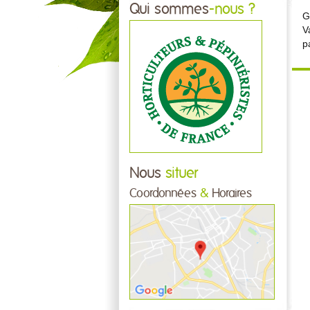
Qui sommes
-nous ?
G
V
p
Nous
situer
Coordonnées
&
Horaires