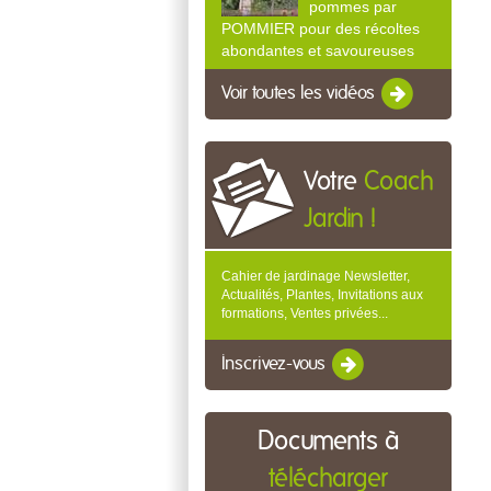
pommes par
POMMIER pour des récoltes
abondantes et savoureuses
Voir toutes les vidéos
Votre
Coach
Jardin !
Cahier de jardinage Newsletter,
Actualités, Plantes, Invitations aux
formations, Ventes privées...
Inscrivez-vous
Documents à
télécharger