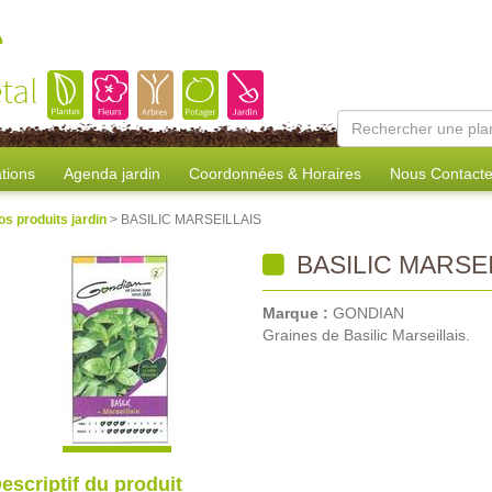
e
tal
tions
Agenda jardin
Coordonnées & Horaires
Nous Contacte
os produits jardin
> BASILIC MARSEILLAIS
BASILIC MARSEI
Marque :
GONDIAN
Graines de Basilic Marseillais.
escriptif du produit