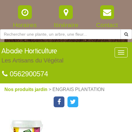
Horaires
Itinéraire
Contact
Abadie
Horticulture
Toggl
navig
Les Artisans du Végétal
0562900574
Nos produits jardin
> ENGRAIS PLANTATION