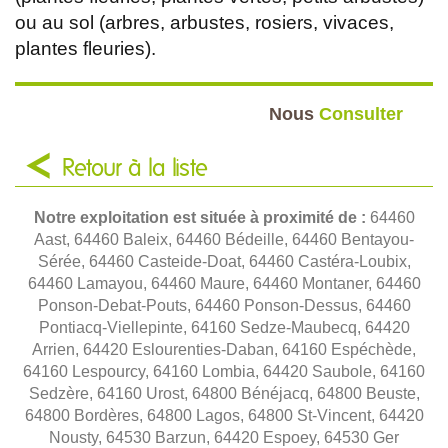
ou au sol (arbres, arbustes, rosiers, vivaces,
plantes fleuries).
Nous
Consulter
Retour à la liste
Notre exploitation est située à proximité de :
64460
Aast, 64460 Baleix, 64460 Bédeille, 64460 Bentayou-
Sérée, 64460 Casteide-Doat, 64460 Castéra-Loubix,
64460 Lamayou, 64460 Maure, 64460 Montaner, 64460
Ponson-Debat-Pouts, 64460 Ponson-Dessus, 64460
Pontiacq-Viellepinte, 64160 Sedze-Maubecq, 64420
Arrien, 64420 Eslourenties-Daban, 64160 Espéchède,
64160 Lespourcy, 64160 Lombia, 64420 Saubole, 64160
Sedzère, 64160 Urost, 64800 Bénéjacq, 64800 Beuste,
64800 Bordères, 64800 Lagos, 64800 St-Vincent, 64420
Nousty, 64530 Barzun, 64420 Espoey, 64530 Ger