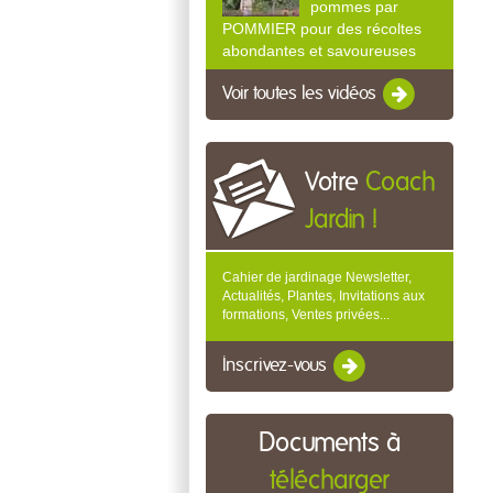
pommes par
POMMIER pour des récoltes
abondantes et savoureuses
Voir toutes les vidéos
Votre
Coach
Jardin !
Cahier de jardinage Newsletter,
Actualités, Plantes, Invitations aux
formations, Ventes privées...
Inscrivez-vous
Documents à
télécharger