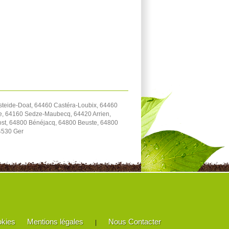
steide-Doat, 64460 Castéra-Loubix, 64460
e, 64160 Sedze-Maubecq, 64420 Arrien,
st, 64800 Bénéjacq, 64800 Beuste, 64800
4530 Ger
okies
Mentions légales
Nous Contacter
|