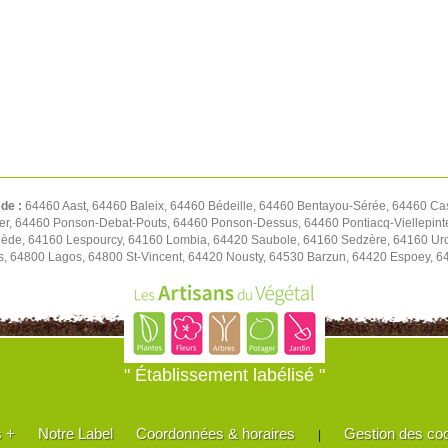
 de :
64460 Aast, 64460 Baleix, 64460 Bédeille, 64460 Bentayou-Sérée, 64460 Ca
, 64460 Ponson-Debat-Pouts, 64460 Ponson-Dessus, 64460 Pontiacq-Viellepint
ède, 64160 Lespourcy, 64160 Lombia, 64420 Saubole, 64160 Sedzère, 64160 Uro
s, 64800 Lagos, 64800 St-Vincent, 64420 Nousty, 64530 Barzun, 64420 Espoey, 6
" Établissement labélisé "
s +
Notre Label
Coordonnées & horaires
Gestion des co
|