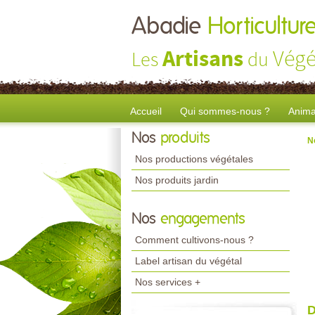
Abadie
Horticultur
Artisans
Végé
Les
du
Accueil
Qui sommes-nous ?
Anima
Nos
produits
N
Nos productions végétales
Nos produits jardin
Nos
engagements
Comment cultivons-nous ?
Label artisan du végétal
Nos services +
D