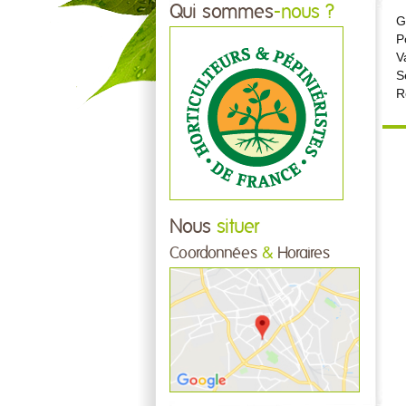
Qui sommes
-nous ?
G
P
V
S
R
Nous
situer
Coordonnées
&
Horaires