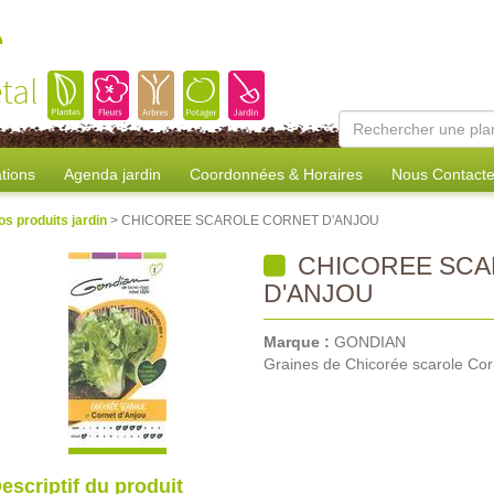
e
tal
tions
Agenda jardin
Coordonnées & Horaires
Nous Contacte
os produits jardin
> CHICOREE SCAROLE CORNET D'ANJOU
CHICOREE SCA
D'ANJOU
Marque :
GONDIAN
Graines de Chicorée scarole Cor
escriptif du produit