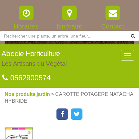
Horaires
Itinéraire
Contact
Abadie
Horticulture
Toggl
navig
Les Artisans du Végétal
0562900574
Nos produits jardin
> CAROTTE POTAGERE NATACHA
HYBRIDE