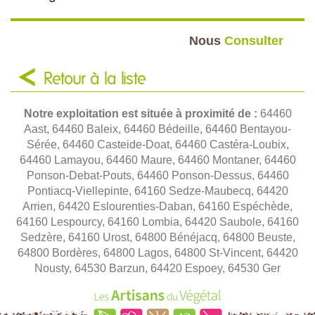
Nous
Consulter
Retour à la liste
Notre exploitation est située à proximité de :
64460
Aast, 64460 Baleix, 64460 Bédeille, 64460 Bentayou-
Sérée, 64460 Casteide-Doat, 64460 Castéra-Loubix,
64460 Lamayou, 64460 Maure, 64460 Montaner, 64460
Ponson-Debat-Pouts, 64460 Ponson-Dessus, 64460
Pontiacq-Viellepinte, 64160 Sedze-Maubecq, 64420
Arrien, 64420 Eslourenties-Daban, 64160 Espéchède,
64160 Lespourcy, 64160 Lombia, 64420 Saubole, 64160
Sedzère, 64160 Urost, 64800 Bénéjacq, 64800 Beuste,
64800 Bordères, 64800 Lagos, 64800 St-Vincent, 64420
Nousty, 64530 Barzun, 64420 Espoey, 64530 Ger