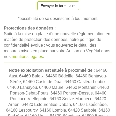
Envoyer le formulaire
*possibilité de se désinscrire à tout moment.
Protections des données :
Suite à la mise en place d’une nouvelle réglementation en
matière de protection des données, notre politique de
confidentialité évolue ; vous trouverez le détail des
mesures mises en place par votre Artisan du Végétal dans
nos
mentions légales
.
Notre exploitation est située à proximité de :
64460
Aast, 64460 Baleix, 64460 Bédeille, 64460 Bentayou-
Sérée, 64460 Casteide-Doat, 64460 Castéra-Loubix,
64460 Lamayou, 64460 Maure, 64460 Montaner, 64460
Ponson-Debat-Pouts, 64460 Ponson-Dessus, 64460
Pontiacq-Viellepinte, 64160 Sedze-Maubecq, 64420
Arrien, 64420 Eslourenties-Daban, 64160 Espéchède,
64160 Lespourcy, 64160 Lombia, 64420 Saubole, 64160
Sedzère, 64160 Urost, 64800 Bénéjacq, 64800 Beuste,