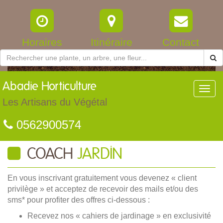
Horaires
Itinéraire
Contact
Abadie
Horticulture
Toggl
navig
Les Artisans du Végétal
0562900574
COACH
JARDIN
En vous inscrivant gratuitement vous devenez « client
privilège » et acceptez de recevoir des mails et/ou des
sms* pour profiter des offres ci-dessous :
Recevez nos « cahiers de jardinage » en exclusivité