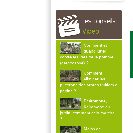
T
Les conseils
T
Vidéo
Comment et
quand lutter
contre les vers de la pomme
(carpocapse) ?
Comment
éliminer les
pucerons des arbres fruitiers à
pépins ?
Phéromone,
Kairomone au
jardin, comment cela marche
?
Moins de