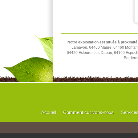
Notre exploitation est située à proximité
Lamayou, 64460 Maure, 64460 Montaner
64420 Eslourenties-Daban, 64160 Espéch
Bordère
Accueil
Comment cultivons-nous
Service