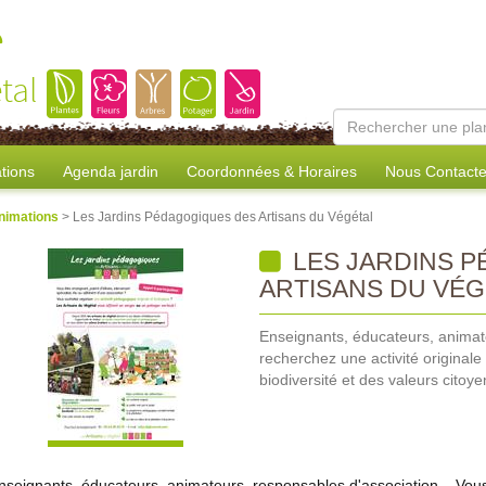
e
tal
tions
Agenda jardin
Coordonnées & Horaires
Nous Contacte
nimations
> Les Jardins Pédagogiques des Artisans du Végétal
LES JARDINS 
ARTISANS DU VÉG
Enseignants, éducateurs, animate
recherchez une activité originale
biodiversité et des valeurs citoy
nseignants, éducateurs, animateurs, responsables d'association... Vous