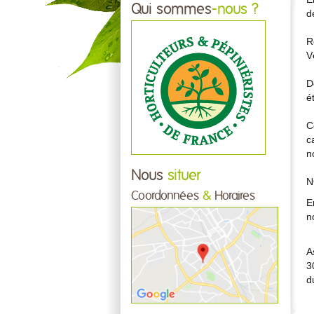
Qui sommes
-nous ?
d
R
V
D
é
C
c
n
Nous
situer
N
Coordonnées
&
Horaires
E
n
A
3
d