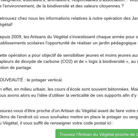
e l'environnement, de la biodiversité et des valeurs citoyennes ?
etrouvez chez nous les informations relatives à notre opération des J
égétal!
epuis 2009, les Artisans du Végétal s'investissent chaque année pour 
tablissements scolaires l’opportunité de réaliser un jardin pédagogique e
ette opération a pour objectif de sensibiliser jeunes et moins jeunes au
apteurs de dioxyde de carbone (CO2) et de « logis à biodiversité », au
otion de partage.
OUVEAUTÉ : le potager vertical.
n effet, en milieu urbain, les cours d’école sont souvent bétonnées. Ma
ous avons alors eu l’idée d‘utiliser la verticalité de ces supports afin d
ssurez-vous d'être proche d'un Artisan du Végétal avant de faire votre
0kms de l'endroit où vous souhaitez mettre en place le potager ou verger
u Végétal, il vous suffit de renseigner votre code postal ici :
Trouvez l'Artisan du Végétal proche de 