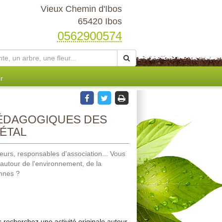
Vieux Chemin d'Ibos
65420 Ibos
0562900574
r
PÉDAGOGIQUES DES
ÉTAL
urs, responsables d'association... Vous
 autour de l'environnement, de la
ennes ?
 recherchez une activité originale autour