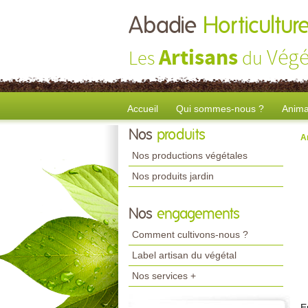
Abadie
Horticultur
Artisans
Végé
Les
du
Accueil
Qui sommes-nous ?
Anima
Nos
produits
A
Nos productions végétales
Nos produits jardin
Nos
engagements
Comment cultivons-nous ?
Label artisan du végétal
Nos services +
E