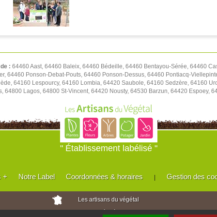
 de :
64460 Aast, 64460 Baleix, 64460 Bédeille, 64460 Bentayou-Sérée, 64460 Ca
, 64460 Ponson-Debat-Pouts, 64460 Ponson-Dessus, 64460 Pontiacq-Viellepint
ède, 64160 Lespourcy, 64160 Lombia, 64420 Saubole, 64160 Sedzère, 64160 Uro
s, 64800 Lagos, 64800 St-Vincent, 64420 Nousty, 64530 Barzun, 64420 Espoey, 6
" Établissement labélisé "
s +
Notre Label
Coordonnées & horaires
Gestion des co
|
Les artisans du végétal
Horticulteurs et pépinièristes de France