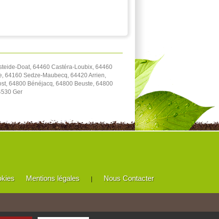
steide-Doat, 64460 Castéra-Loubix, 64460
e, 64160 Sedze-Maubecq, 64420 Arrien,
st, 64800 Bénéjacq, 64800 Beuste, 64800
4530 Ger
okies
Mentions légales
Nous Contacter
|