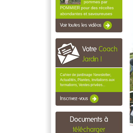
pommes par
POMMIER pour des récoltes
abondantes et savoureuses
Voir toutes les vidéos
Votre
Coach
Jardin !
Cahier de jardinage Newsletter,
Actualités, Plantes, Invitations aux
formations, Ventes privées...
Inscrivez-vous
Documents à
télécharger